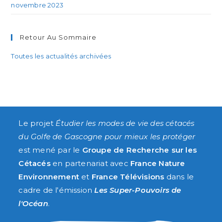
novembre 2023
Retour Au Sommaire
Toutes les actualités archivées
Le projet
Étudier les modes de vie des cétacés
du Golfe de Gascogne pour mieux les protéger
est mené par le
Groupe de Recherche sur les
Cétacés
en partenariat avec
France Nature
Environnement
et
France Télévisions
dans le
cadre de l'émission
Les Super-Pouvoirs de
l'Océan
.