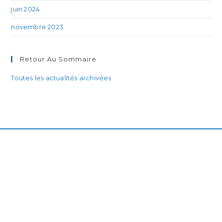
juin 2024
novembre 2023
Retour Au Sommaire
Toutes les actualités archivées
Le projet
Étudier les modes de vie des cétacés
du Golfe de Gascogne pour mieux les protéger
est mené par le
Groupe de Recherche sur les
Cétacés
en partenariat avec
France Nature
Environnement
et
France Télévisions
dans le
cadre de l'émission
Les Super-Pouvoirs de